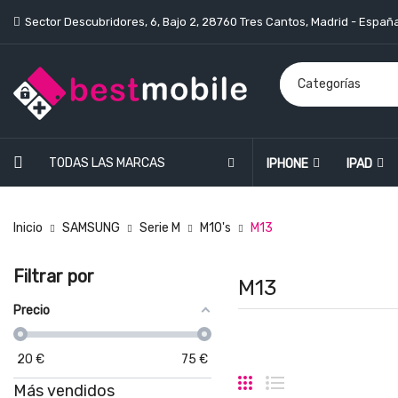
Sector Descubridores, 6, Bajo 2, 28760 Tres Cantos, Madrid - Españ
TODAS LAS MARCAS
IPHONE
IPAD
Inicio
SAMSUNG
Serie M
M10's
M13
Filtrar por
M13
Precio
20
€
75
€
Más vendidos