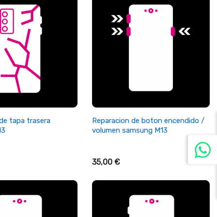
ñadir Al Carrito
+ Añadir Al Carrito
de tapa trasera
Reparacion de boton encendido /
13
volumen samsung M13
35,00 €