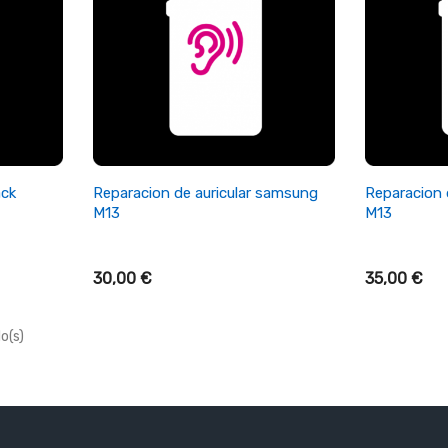
+ Añadir Al Carrito
+ A
ack
Reparacion de auricular samsung
Reparacion
M13
M13
30,00 €
35,00 €
o(s)