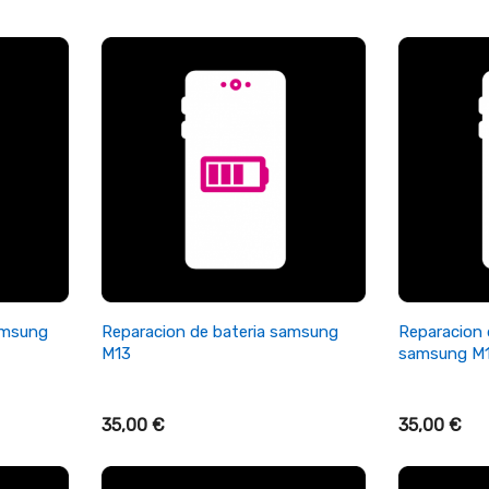
on de
 iphone
on de
 S6
+ Añadir Al Carrito
+ A
amsung
Reparacion de bateria samsung
Reparacion 
M13
samsung M
35,00 €
35,00 €