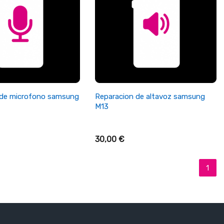
ñadir Al Carrito
+ Añadir Al Carrito
 de microfono samsung
Reparacion de altavoz samsung
M13
30,00 €
1