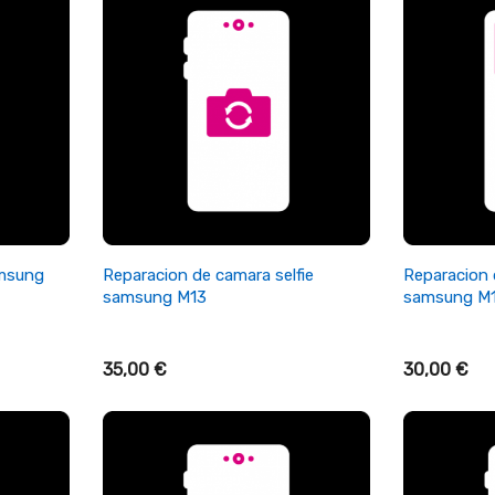
+ Añadir Al Carrito
+ A
amsung
Reparacion de camara selfie
Reparacion 
samsung M13
samsung M
35,00 €
30,00 €