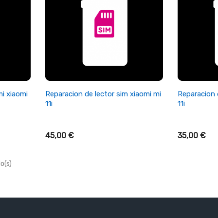
+ Añadir Al Carrito
+ A
mi xiaomi
Reparacion de lector sim xiaomi mi
Reparacion d
11i
11i
45,00 €
35,00 €
o(s)