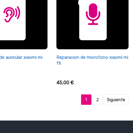
ñadir Al Carrito
+ Añadir Al Carrito
e auricular xiaomi mi
Reparacion de microfono xiaomi mi
11i
45,00 €
1
2
Siguiente