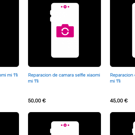
+ Añadir Al Carrito
+ A
mi mi 11i
Reparacion de camara selfie xiaomi
Reparacion 
mi 11i
mi 11i
50,00 €
45,00 €