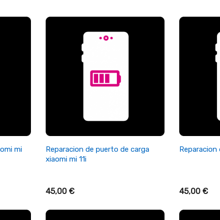
on de
 iphone
on de
 S6
+ Añadir Al Carrito
+ A
aomi mi
Reparacion de puerto de carga
Reparacion d
xiaomi mi 11i
45,00 €
45,00 €