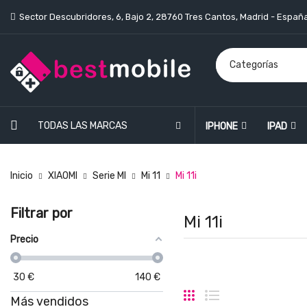
Sector Descubridores, 6, Bajo 2, 28760 Tres Cantos, Madrid - Españ
TODAS LAS MARCAS
IPHONE
IPAD
Inicio
XIAOMI
Serie MI
Mi 11
Mi 11i
Filtrar por
Mi 11i
Precio
30
€
140
€
Más vendidos