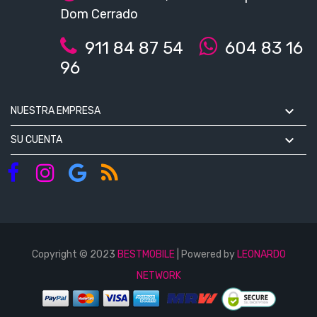
Dom Cerrado
911 84 87 54
604 83 16
96

NUESTRA EMPRESA

SU CUENTA
Copyright © 2023
BESTMOBILE
| Powered by
LEONARDO
NETWORK