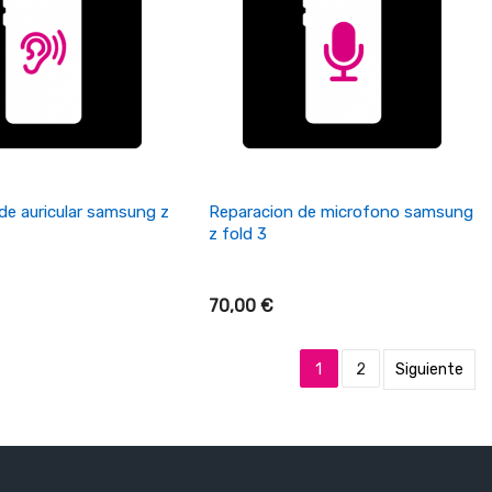
ñadir Al Carrito
+ Añadir Al Carrito
de auricular samsung z
Reparacion de microfono samsung
z fold 3
70,00 €
1
2
Siguiente