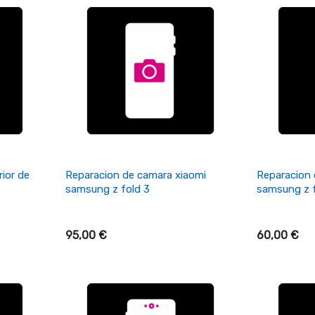
+ Añadir Al Carrito
+ A
rior de
Reparacion de camara xiaomi
Reparacion 
samsung z fold 3
samsung z f
95,00 €
60,00 €