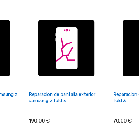
on de
 iphone
on de
 S6
+ Añadir Al Carrito
+ A
amsung z
Reparacion de pantalla exterior
Reparacion 
samsung z fold 3
fold 3
190,00 €
70,00 €