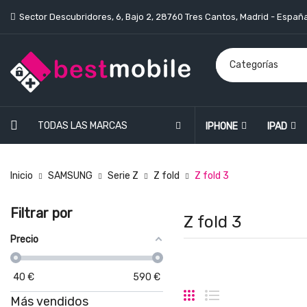
Sector Descubridores, 6, Bajo 2, 28760 Tres Cantos, Madrid - Españ
TODAS LAS MARCAS
IPHONE
IPAD
Inicio
SAMSUNG
Serie Z
Z fold
Z fold 3
Filtrar por
Z fold 3
Precio
40
€
590
€
Más vendidos