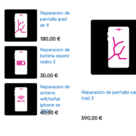
Reparacion de
Reparaci
¡En oferta!
pantalla ipad
pantalla
air 4
7 plus
-10,00 €
180,00 €
50,00 €
60,00 €
Reparacion de
Reparaci
bateria xiaomi
bateria
redmi 3
samsung
30,00 €
35,00 €
Reparacion de
+ Añadir Al Carrito
Reparacion de pantalla s
antena
fold 3
wifi/señal
iphone se
2022
40,00 €
590,00 €