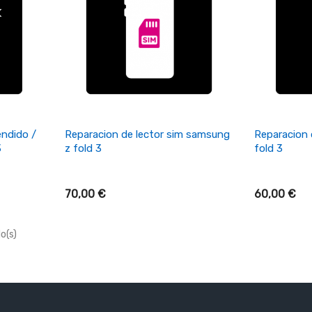
+ Añadir Al Carrito
+ A
ndido /
Reparacion de lector sim samsung
Reparacion 
3
z fold 3
fold 3
70,00 €
60,00 €
o(s)