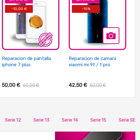
-10,00 €
-15%
+ Añadir Al Carrito
+ Añadir Al Carrito
Reparacion de pantalla
Reparacion de camara
iphone 7 plus
xiaomi mi 9t / t pro
50,00 €
42,50 €
60,00 €
50,00 €
Serie 12
Serie 13
Serie 14
Serie 15
Serie SE