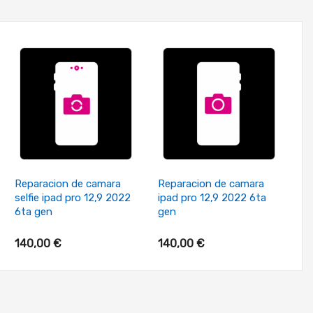
+ Añadir Al Carrito
+ Añadir Al Carrito
Reparacion de camara
Reparacion de camara
Re
selfie ipad pro 12,9 2022
ipad pro 12,9 2022 6ta
ca
6ta gen
gen
6t
140,00 €
140,00 €
14