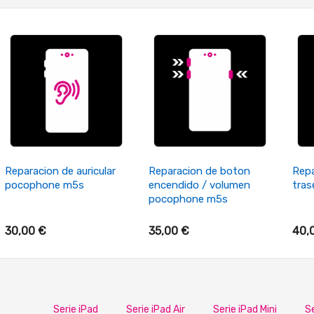
+ Añadir Al Carrito
+ Añadir Al Carrito
Reparacion de auricular
Reparacion de boton
Repa
pocophone m5s
encendido / volumen
tra
pocophone m5s
30,00 €
35,00 €
40,
Serie iPad
Serie iPad Air
Serie iPad Mini
Se