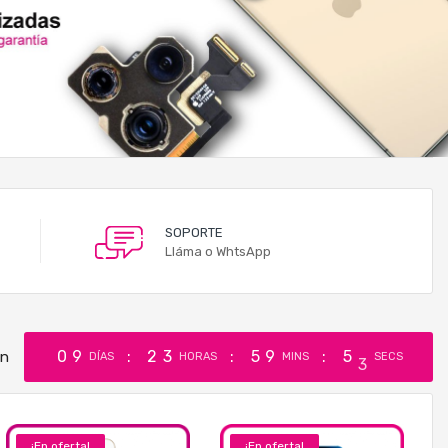
SOPORTE
Lláma o WhtsApp
1
0
9
2
3
5
9
5
en
DÍAS
HORAS
MINS
SECS
2
¡En oferta!
¡En oferta!