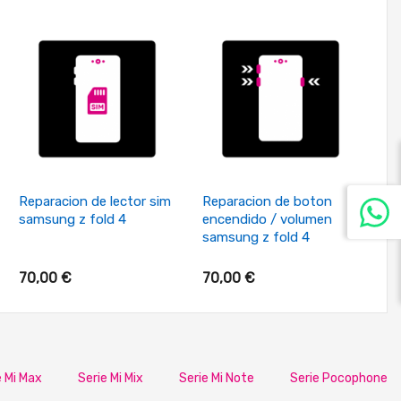
+ Añadir Al Carrito
+ Añadir Al Carrito
Reparacion de lector sim
Reparacion de boton
Re
samsung z fold 4
encendido / volumen
tr
samsung z fold 4
70,00 €
70,00 €
70
e Mi Max
Serie Mi Mix
Serie Mi Note
Serie Pocophone