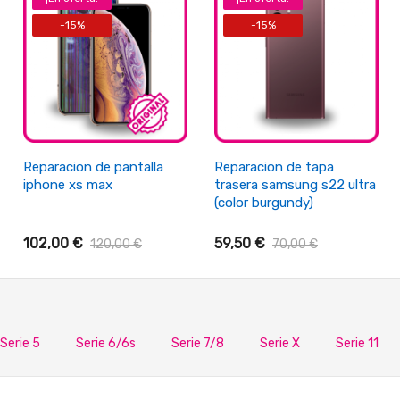
-15%
-15%
+ Añadir Al Carrito
+ Añadir Al Carrito
Reparacion de pantalla
Reparacion de tapa
iphone xs max
trasera samsung s22 ultra
(color burgundy)
102,00 €
59,50 €
120,00 €
70,00 €
Serie 5
Serie 6/6s
Serie 7/8
Serie X
Serie 11