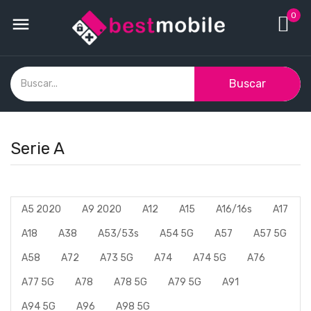
0

Buscar
Serie A
A5 2020
A9 2020
A12
A15
A16/16s
A17
A18
A38
A53/53s
A54 5G
A57
A57 5G
A58
A72
A73 5G
A74
A74 5G
A76
A77 5G
A78
A78 5G
A79 5G
A91
A94 5G
A96
A98 5G