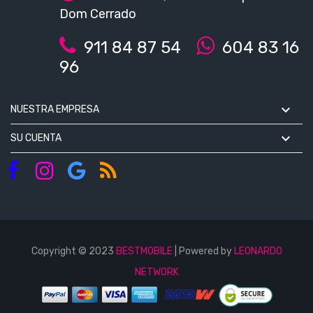
Dom Cerrado
911 84 87 54
604 83 16
96

NUESTRA EMPRESA

SU CUENTA
Copyright © 2023
BESTMOBILE
| Powered by
LEONARDO
NETWORK