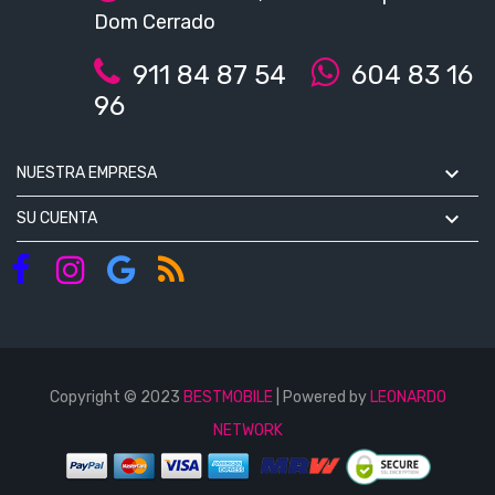
Dom Cerrado
911 84 87 54
604 83 16
96

NUESTRA EMPRESA

SU CUENTA
Copyright © 2023
BESTMOBILE
| Powered by
LEONARDO
NETWORK