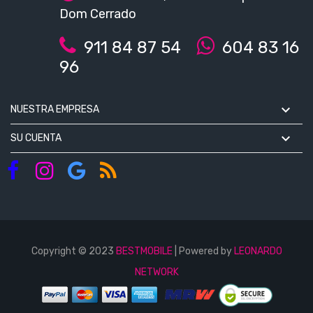
Dom Cerrado
911 84 87 54
604 83 16
96

NUESTRA EMPRESA

SU CUENTA
Copyright © 2023
BESTMOBILE
| Powered by
LEONARDO
NETWORK