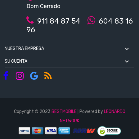
Dom Cerrado
911 84 87 54
604 83 16
96

NUESTRA EMPRESA

SU CUENTA
Copyright © 2023
BESTMOBILE
| Powered by
LEONARDO
NETWORK