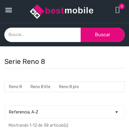
0

Buscar
Serie Reno 8
Reno 8
Reno 8 lite
Reno 8 pro

Referencia, A-Z
Mostrando 1-12 de 38 artículo(s)