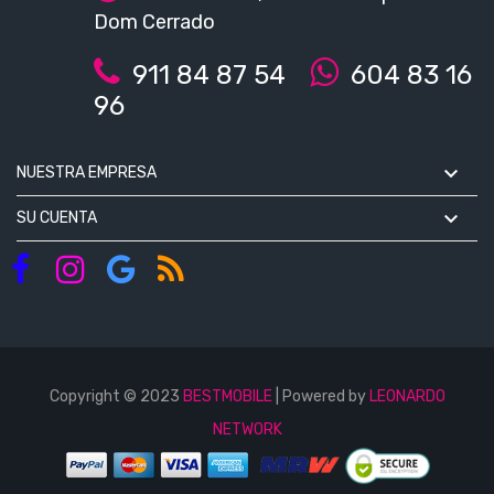
Dom Cerrado
911 84 87 54
604 83 16
96

NUESTRA EMPRESA

SU CUENTA
Copyright © 2023
BESTMOBILE
| Powered by
LEONARDO
NETWORK