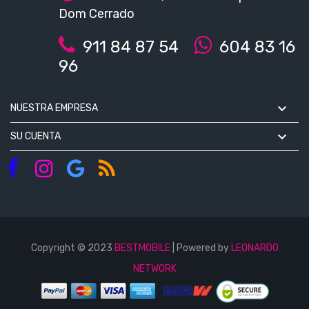
Dom Cerrado
911 84 87 54
604 83 16
96

NUESTRA EMPRESA

SU CUENTA
Copyright © 2023
BESTMOBILE
| Powered by
LEONARDO
NETWORK