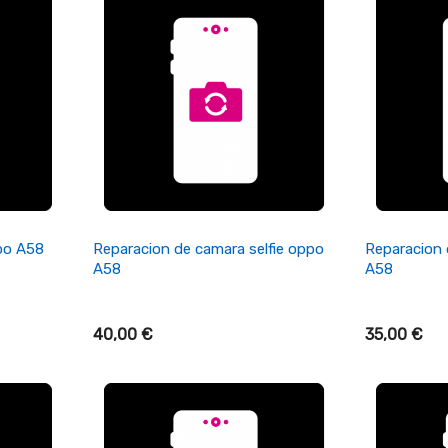
+ Añadir Al Carrito
+ A
po A58
Reparacion de camara selfie oppo
Reparacion 
A58
A58
40,00 €
35,00 €