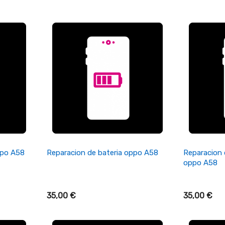
on de
 iphone
on de
 S6
+ Añadir Al Carrito
+ A
ppo A58
Reparacion de bateria oppo A58
Reparacion 
oppo A58
35,00 €
35,00 €