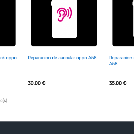
+ Añadir Al Carrito
+ A
ack oppo
Reparacion de auricular oppo A58
Reparacion
A58
30,00 €
35,00 €
o(s)