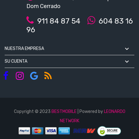
Dom Cerrado
911 84 87 54
604 83 16
96

NUESTRA EMPRESA

SU CUENTA
Copyright © 2023
BESTMOBILE
| Powered by
LEONARDO
NETWORK