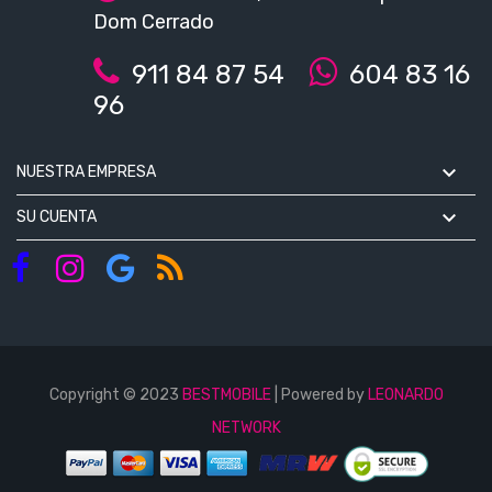
Dom Cerrado
911 84 87 54
604 83 16
96

NUESTRA EMPRESA

SU CUENTA
Copyright © 2023
BESTMOBILE
| Powered by
LEONARDO
NETWORK