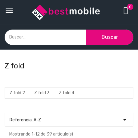
0

Buscar
Z fold
Z fold 2
Z fold 3
Z fold 4

Referencia, A-Z
Mostrando 1-12 de 39 artículo(s)