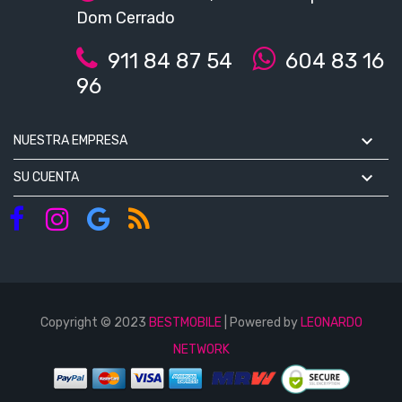
Dom Cerrado
911 84 87 54
604 83 16
96

NUESTRA EMPRESA

SU CUENTA
Copyright © 2023
BESTMOBILE
| Powered by
LEONARDO
NETWORK