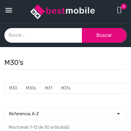
0

Buscar
M30's
M30
M30s
M31
M31s

Referencia, A-Z
Mostrando 1-12 de 50 artículo(s)